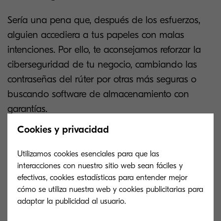
Sería una pena que, después de los esfuerzos,
alguien accediera a tus papeles con malas
intenciones. Por ello, te aconsejamos reforzar la
ciberseguridad de tu negocio, cambiando las
contraseñas del rúter por otras más seguras o
buscando software de almacenamiento con
garantías.
Cookies y privacidad
Cómo digitalizar tu negocio
Utilizamos cookies esenciales para que las
paso a paso
interacciones con nuestro sitio web sean fáciles y
efectivas, cookies estadísticas para entender mejor
A menudo se confunden los términos de
cómo se utiliza nuestra web y cookies publicitarias para
adaptar la publicidad al usuario.
escanear y digitalizar
, pero debemos aclararte
que no son lo mismo. Escanear consiste en