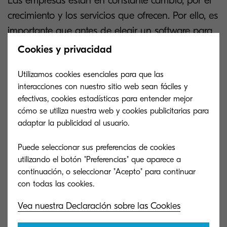
Las empresas están en constante cambio, por el
crecimiento y los servicios que ofrecen. Por ello, es
importante que antes de elegir un software para
tu empresa, consideres que este software
ofrezca
Cookies y privacidad
la facilidad de cambio o adaptación
.
Utilizamos cookies esenciales para que las
Es una inversión que harás a largo
interacciones con nuestro sitio web sean fáciles y
plazo y debe personalizarse según tus
efectivas, cookies estadísticas para entender mejor
necesidades.
cómo se utiliza nuestra web y cookies publicitarias para
adaptar la publicidad al usuario.
Puede seleccionar sus preferencias de cookies
utilizando el botón "Preferencias" que aparece a
continuación, o seleccionar "Acepto" para continuar
Ten en cuenta el tiempo de
Vea nuestra Declaración sobre las Cookies
implementación