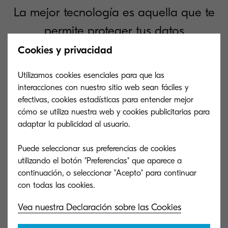
La mejor tecnología es aquella que te
permite proteger tus datos
confidenciales sin comprometer los
Cookies y privacidad
flujos de trabajo.
Utilizamos cookies esenciales para que las
interacciones con nuestro sitio web sean fáciles y
efectivas, cookies estadísticas para entender mejor
cómo se utiliza nuestra web y cookies publicitarias para
Solución de impresión segura: qué
El equilibrio e
adaptar la publicidad al usuario.
tener en cuenta
y seguridad
Puede seleccionar sus preferencias de cookies
Hay tres factores clave cuando se trata de
Dado el volume
utilizando el botón "Preferencias" que aparece a
elegir una solución de impresión segura:
la seguridad, lo 
continuación, o seleccionar "Acepto" para continuar
confidencialidad, integridad y
para proteger n
disponibilidad.
es.
Vea nuestra Declaración sobre las Cookies