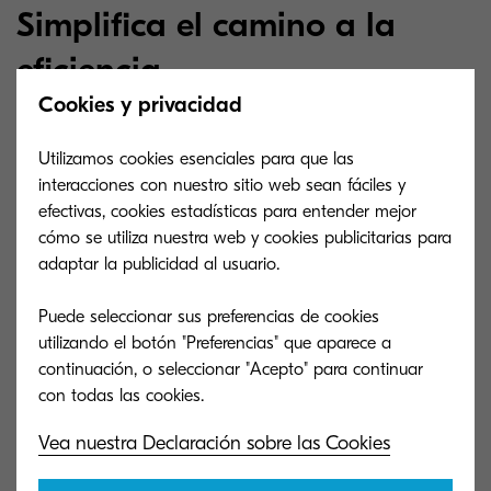
Simplifica el camino a la
eficiencia
Cookies y privacidad
Utilizamos cookies esenciales para que las
Los usuarios pueden utilizar el panel intuitivo de
interacciones con nuestro sitio web sean fáciles y
Kyocera Net Manager paracrear una experiencia
efectivas, cookies estadísticas para entender mejor
personalizada de impresión y escaneo.
cómo se utiliza nuestra web y cookies publicitarias para
Selecciona sus tareas favoritas, ahorra tiempo y
adaptar la publicidad al usuario.
gana en productividad.
Puede seleccionar sus preferencias de cookies
utilizando el botón "Preferencias" que aparece a
continuación, o seleccionar "Acepto" para continuar
Prueba el simulador KNM
Vea nuestra Declaración sobre las Cookies