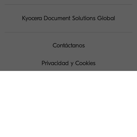
Kyocera Document Solutions Global
Contáctanos
Privacidad y Cookies
Solicitud de acceso a Datos Personales
Condiciones de uso
Administra tus cookies
Prensa