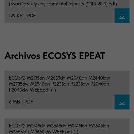
(Kyocera's key environmental aspects (2018-2019).pdf)
129 KB | PDF
Archivos ECOSYS EPEAT
ECOSYS M2135dn M2635dn M2040dn M2640idw
M2735dw M2540dn P2235dn P2235dw P2040dn
P2040dw WEEE.pdf (-)
6 MB | PDF
ECOSYS M3145dn M3645dn M3145idn M3645idn
M3655idn M3660idn WEEE.pdf (-)