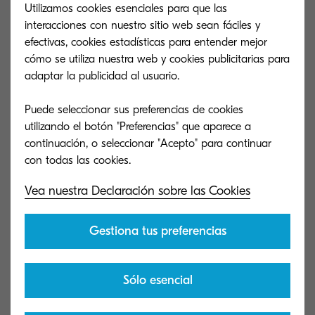
Utilizamos cookies esenciales para que las
2 MB | PDF
interacciones con nuestro sitio web sean fáciles y
efectivas, cookies estadísticas para entender mejor
cómo se utiliza nuestra web y cookies publicitarias para
ECOSYS P4060dn WEEE.pdf (-)
adaptar la publicidad al usuario.
8 MB | PDF
Puede seleccionar sus preferencias de cookies
utilizando el botón "Preferencias" que aparece a
continuación, o seleccionar "Acepto" para continuar
ECOSYS P6230cdn P6235cdn P7240cdn WEEE.pdf (-)
6 MB | PDF
Vea nuestra Declaración sobre las Cookies
Gestiona tus preferencias
ECOSYS P8060cdn WEEE.pdf (-)
11 MB | PDF
Sólo esencial