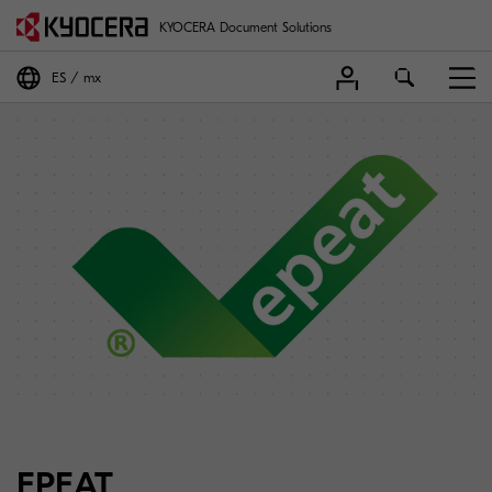
KYOCERA Document Solutions
ES
mx
EPEAT