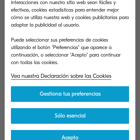
interacciones con nuestro sitio web sean fáciles y
Abusar del color sin unas pautas bien definidas
efectivas, cookies estadísticas para entender mejor
cómo se utiliza nuestra web y cookies publicitarias para
de uso y consumo puede llevar a las empresas a
adaptar la publicidad al usuario.
sobredimensionar partidas y a restar rentabilidad
a procesos que antes ofrecían buenos retornos.
Puede seleccionar sus preferencias de cookies
utilizando el botón "Preferencias" que aparece a
Razón por la que la impresión a color debe ir
continuación, o seleccionar "Acepto" para continuar
siempre acompañada de una contextualización
asociada a necesidades y objetivos.
Vea nuestra Declaración sobre las Cookies
En la industria de impresión los costos se
Gestiona tus preferencias
calculan por copia y no cobertura: ese puede ser
un buen punto de partida para entender cuáles
Sólo esencial
tienen que ser las prioridades a la hora de
ensalzar los documentos de su organización.
Acepto