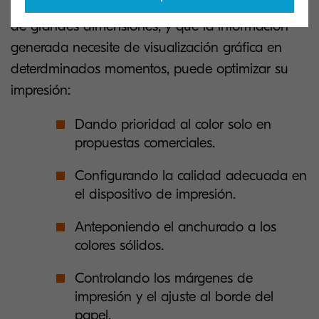
Suponiendo que el volumen de trabajo no sea
de grandes dimensiones, y que la información
generada necesite de visualización gráfica en
deterdminados momentos, puede optimizar su
impresión:
Dando prioridad al color solo en
propuestas comerciales.
Configurando la calidad adecuada en
el dispositivo de impresión.
Anteponiendo el anchurado a los
colores sólidos.
Controlando los márgenes de
impresión y el ajuste al borde del
papel.