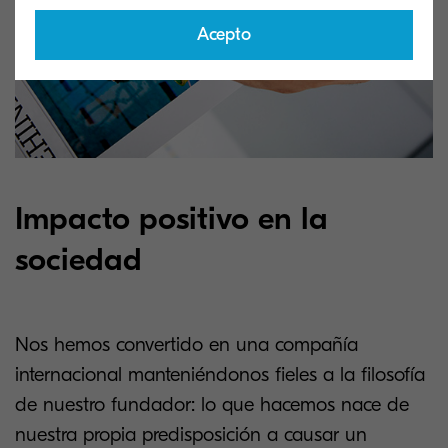
Acepto
Impacto positivo en la
sociedad
Nos hemos convertido en una compañía
internacional manteniéndonos fieles a la filosofía
de nuestro fundador: lo que hacemos nace de
nuestra propia predisposición a causar un