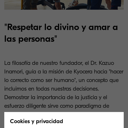
"Respetar lo divino y amar a
las personas"
La filosofía de nuestro fundador, el Dr. Kazuo
Inamori, guía a la misión de Kyocera hacia "hacer
lo correcto como ser humano", un concepto que
incluimos en todas nuestras decisiones.
Demostrar la importancia de la justicia y el
esfuerzo diligente sirve como paradigma de
nuestra conducta.
Cookies y privacidad