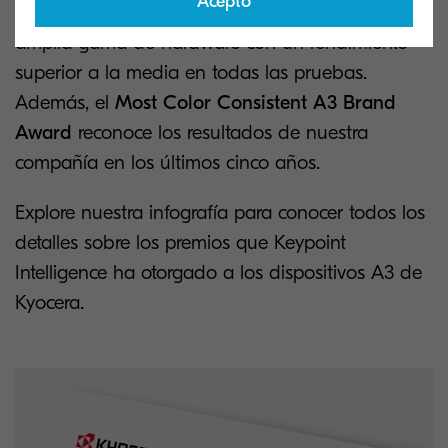
Acepto
Year Award
distingue a Kyocera por ofrecer una
amplia gama de hardware con un rendimiento
superior a la media en todas las pruebas.
Además, el
Most Color Consistent A3 Brand
Award
reconoce los resultados de nuestra
compañía en los últimos cinco años.
Explore nuestra infografía para conocer todos los
detalles sobre los premios que Keypoint
Intelligence ha otorgado a los dispositivos A3 de
Kyocera.