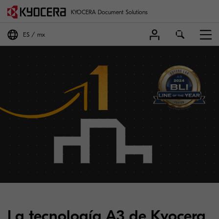
KYOCERA Document Solutions
ES
mx
La tecnología A3 de Kyocera