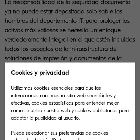
La responsabilidad de la seguridad documental
ya no puede estar depositada solo sobre los
hombros del departamento IT, para proteger los
activos más valiosos se necesita un enfoque
verdaderamente integral en el que estén incluidos
todos los aspectos de la infraestructura de
soluciones de impresión y documentos de la
compañía.
Cookies y privacidad
Aprovecha nuestra
Utilizamos cookies esenciales para que las
interacciones con nuestro sitio web sean fáciles y
experiencia en seguridad
efectivas, cookies estadísticas para entender mejor
cómo se utiliza nuestra web y cookies publicitarias para
adaptar la publicidad al usuario.
Obtén el conocimiento necesario para
proteger tu negocio, explorando
Puede seleccionar sus preferencias de cookies