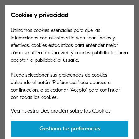
Cookies y privacidad
Kyocera Document Technology Shilong
(China)
Utilizamos cookies esenciales para que las
interacciones con nuestro sitio web sean fáciles y
efectivas, cookies estadísticas para entender mejor
El bienestar físico y psicológico de los empleados
cómo se utiliza nuestra web y cookies publicitarias para
adaptar la publicidad al usuario.
es una prioridad de Kyocera desde su misma
fundación. Este compromiso queda patente en el
Puede seleccionar sus preferencias de cookies
lema corporativo "hacer lo correcto como seres
utilizando el botón "Preferencias" que aparece a
humanos".
continuación, o seleccionar "Acepto" para continuar
Kyocera aborda su filosofía con determinación
Vea nuestra Declaración sobre las Cookies
para contribuir al avance y el desarrollo social.
Para lo cual cumple con las leyes y reglamentos
Gestiona tus preferencias
relativos a la seguridad medioambiental, los