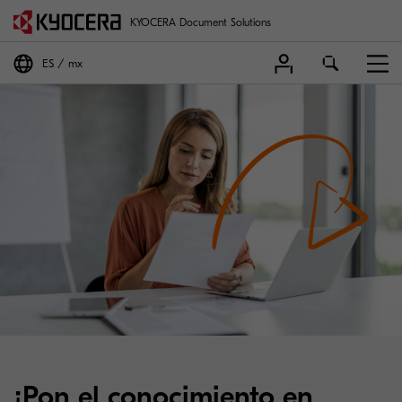
KYOCERA Document Solutions
ES
mx
¡Pon el conocimiento en