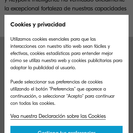
la excepcional fortaleza de nuestras capacidades
en seguridad.
Cookies y privacidad
Utilizamos cookies esenciales para que las
interacciones con nuestro sitio web sean fáciles y
Conoce nuestra linea de
efectivas, cookies estadísticas para entender mejor
cómo se utiliza nuestra web y cookies publicitarias para
productos
adaptar la publicidad al usuario.
Puede seleccionar sus preferencias de cookies
Conozca algunos de los productos favoritos de
utilizando el botón "Preferencias" que aparece a
nuestros clientes.
continuación, o seleccionar "Acepto" para continuar
Vea nuestra Declaración sobre las Cookies
Multifuncionales & Impresoras