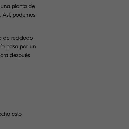
a una planta de
e. Así, podemos
o de reciclado
acío pasa por un
 para después
echo esto,