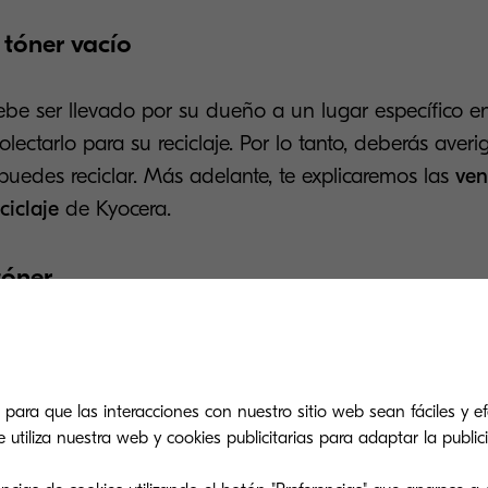
 tóner vacío
ebe ser llevado por su dueño a un lugar específico e
lectarlo para su reciclaje. Por lo tanto, deberás averi
uedes reciclar. Más adelante, te explicaremos las
ven
ciclaje
de Kyocera.
tóner
de reciclaje, el siguiente paso es hacer una clasificaci
les pueden reutilizarse y cuáles no, además de agrup
los inservibles, se descomponen y reciclan por piezas
 para que las interacciones con nuestro sitio web sean fáciles y efe
tiliza nuestra web y cookies publicitarias para adaptar la publici
a una.