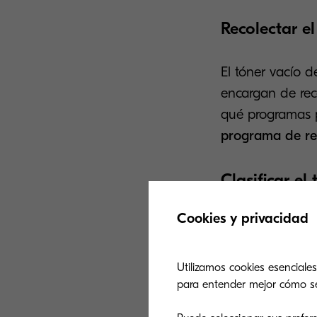
Recolectar el
El tóner vacío d
encargan de reco
qué programas p
programa de re
Clasificar el 
Cookies y privacidad
Ya en la planta 
seleccionar cuá
y modelo. Aquel
Utilizamos cookies esenciales
para entender mejor cómo se u
material de cad