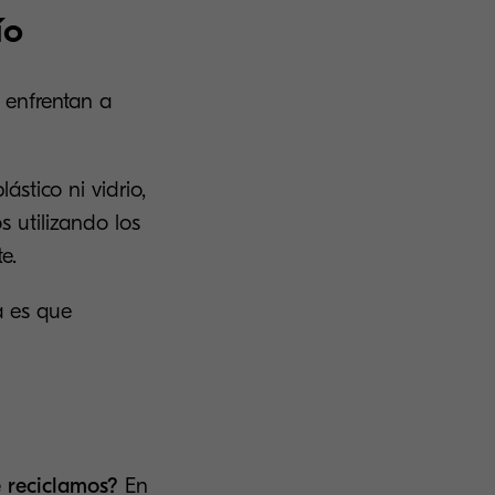
ío
 enfrentan a
stico ni vidrio,
 utilizando los
e.
a es que
e reciclamos?
En