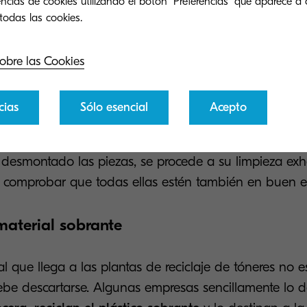
ncias de cookies utilizando el botón "Preferencias" que aparece a 
 tóner
cados, todos aquellos que se encuentren en buen est
obre las Cookies
 desmontan.
cias
Sólo esencial
Acepto
iezas del tóner
esmontado las piezas, se procede a su limpieza exh
a comprobar que todas ellas estén también en buen e
material sobrante
al que llega a las plantas de reciclaje de tóneres no 
debe descartarse. Algunas empresas sencillamente lo 