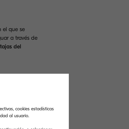
n el que se
guar a través de
tajas del
ón para
arlos por marca
 en función del
ctivas, cookies estadísticas
dad al usuario.