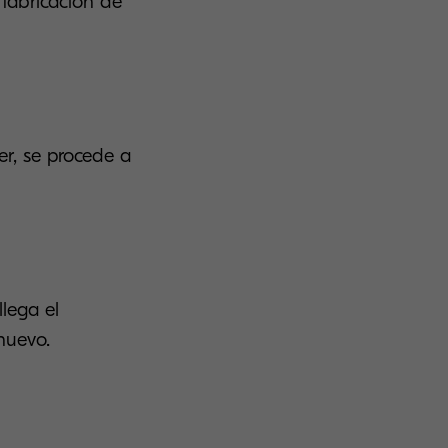
 fabricación de
er, se procede a
lega el
nuevo.