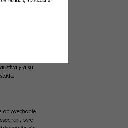
continuación, o seleccionar
ado para su
austiva y a su
stado.
es aprovechable,
desechan, pero