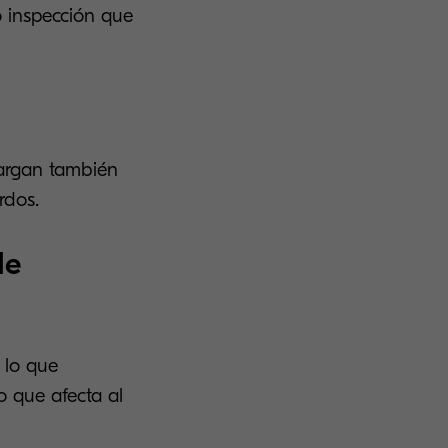
o inspección que
cargan también
rdos.
de
r lo que
o que afecta al