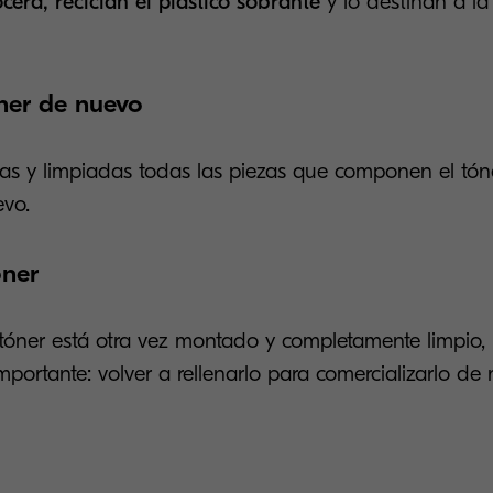
cera, reciclan el plástico sobrante
y lo destinan a la
ner de nuevo
as y limpiadas todas las piezas que componen el tón
vo.
óner
tóner está otra vez montado y completamente limpio, l
ortante: volver a rellenarlo para comercializarlo de 