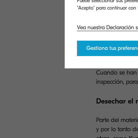
Puede seleccionar sus prefere
Desmontar el
Una vez clasifi
Vea nuestra Declaración s
reutilización se
Gestiona tus preferen
Limpiar las p
Cuando se han d
inspección, par
Desechar el 
Parte del materi
y por lo tanto 