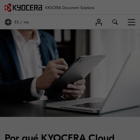
KYOCERA Document Solutions
ES
mx
Por qué KYOCERA Cloud