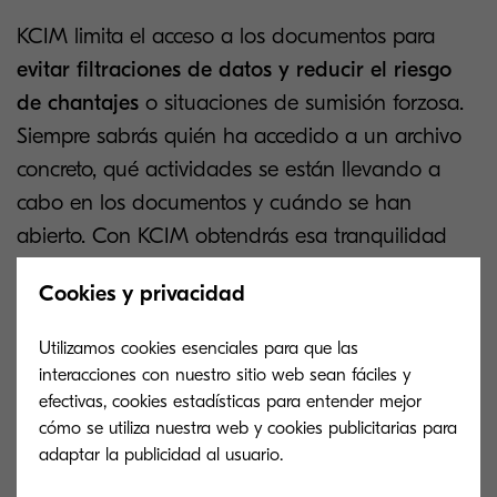
KCIM limita el acceso a los documentos para
evitar filtraciones de datos y reducir el riesgo
de chantajes
o situaciones de sumisión forzosa.
Siempre sabrás quién ha accedido a un archivo
concreto, qué actividades se están llevando a
cabo en los documentos y cuándo se han
abierto. Con KCIM obtendrás esa tranquilidad
adicional, ya que el software almacena de forma
Cookies y privacidad
segura todos los documentos y les hace
seguimiento permanente.
Utilizamos cookies esenciales para que las
interacciones con nuestro sitio web sean fáciles y
Facilita el acceso en toda la
efectivas, cookies estadísticas para entender mejor
cómo se utiliza nuestra web y cookies publicitarias para
empresa
adaptar la publicidad al usuario.