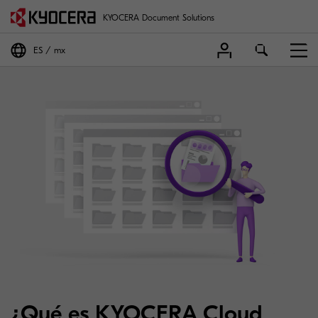
KYOCERA Document Solutions
ES
mx
¿Qué es KYOCERA Cloud