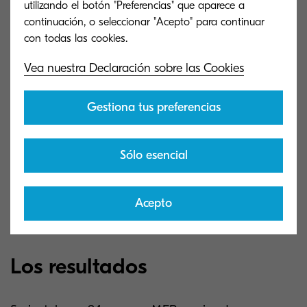
La sólida y probada trayectoria de
utilizando el botón "Preferencias" que aparece a
Kyocera en cuanto a fiabilidad y
continuación, o seleccionar "Acepto" para continuar
rendimiento.
Vea nuestra Declaración sobre las Cookies
Su capacidad para proporcionar y
mantener un conjunto consistente de
equipos en todo el mundo.
Gestiona tus preferencias
Una solución completa y avanzada
Sólo esencial
que permite el uso, el control y la
visibilidad total del hardware de
Kyocera.
Acepto
Los resultados