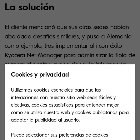
La solución
El cliente mencionó que sus otras sedes habían
abordado desafíos similares, y puso a Alemania
como ejemplo, tras implementar allí con éxito
Kyocera Net Manager para administrar la flota de
manera eficiente y proporcionar la información
necesaria sobre cómo se estaban utilizando los
Cookies y privacidad
dispositivos.
Utilizamos cookies esenciales para que las
interacciones con nuestro sitio web sean fáciles y
Los tres principales factores que convencieron a
efectivas, cookies estadísticas para entender mejor
la compañía para continuar utilizando los
cómo se utiliza nuestra web y cookies publicitarias para
dispositivos/soluciones/servicios de Kyocera
adaptar la publicidad al usuario.
fueron:
Puede seleccionar sus preferencias de cookies