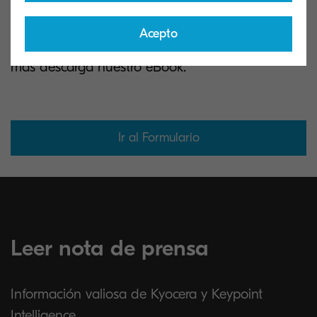
Su guía para impulsar el crecimiento empresarial
Acepto
con la tecnología A3 de Kyocera. Para conocer
más descarga nuestro eBook.
Ir al Formulario
Leer nota de prensa
Información valiosa de Kyocera y Keypoint
Intelligence