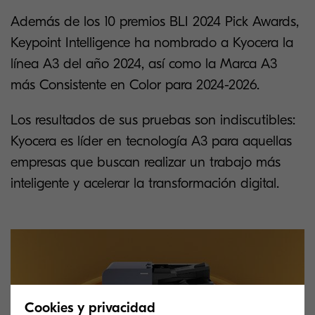
Además de los 10 premios BLI 2024 Pick Awards,
Keypoint Intelligence ha nombrado a Kyocera la
línea A3 del año 2024, así como la Marca A3
más Consistente en Color para 2024-2026.
Los resultados de sus pruebas son indiscutibles:
Kyocera es líder en tecnología A3 para aquellas
empresas que buscan realizar un trabajo más
inteligente y acelerar la transformación digital.
Cookies y privacidad