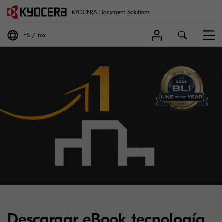
KYOCERA Document Solutions
ES
mx
Descargar eBook tecnología