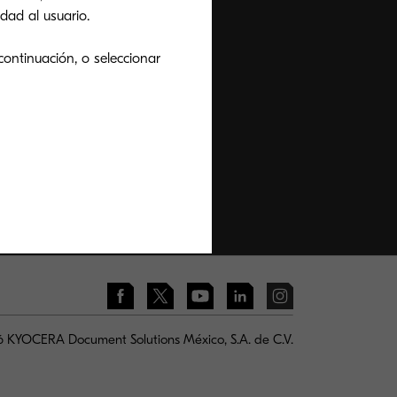
dad al usuario.
continuación, o seleccionar
 KYOCERA Document Solutions México, S.A. de C.V.