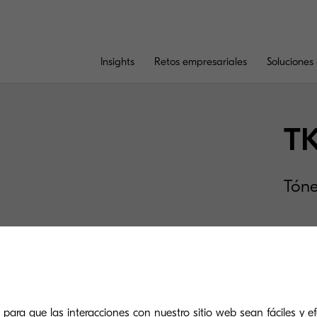
Insights
Retos empresariales
Soluciones 
T
Tóne
 para que las interacciones con nuestro sitio web sean fáciles y efe