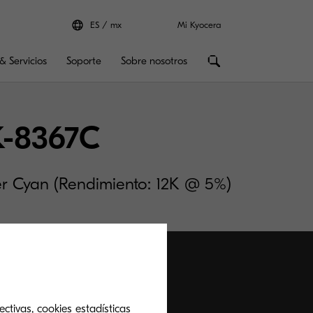
ES
mx
Mi Kyocera
& Servicios
Soporte
Sobre nosotros
K-8367C
r Cyan (Rendimiento: 12K @ 5%)
ctivas, cookies estadísticas