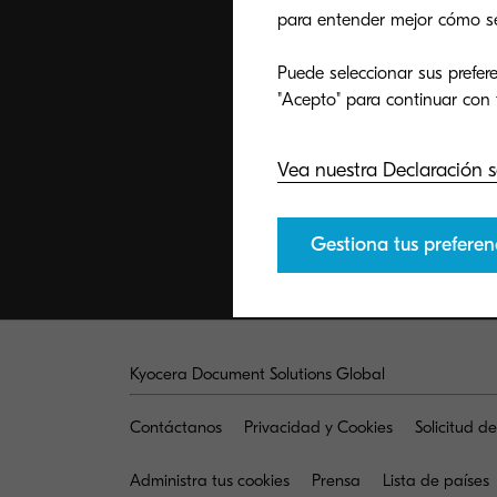
para entender mejor cómo se u
Puede seleccionar sus prefere
Vea nuestra Declaración s
Gestiona tus preferen
Kyocera Document Solutions Global
Contáctanos
Privacidad y Cookies
Solicitud d
Administra tus cookies
Prensa
Lista de países