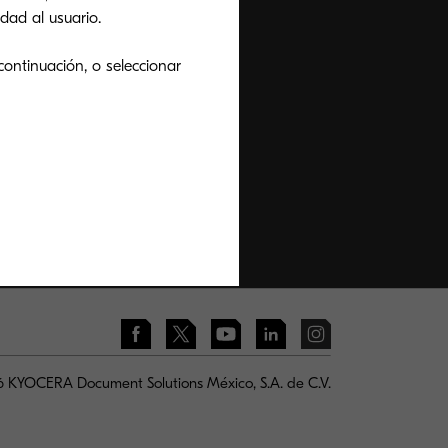
dad al usuario.
continuación, o seleccionar
 KYOCERA Document Solutions México, S.A. de C.V.