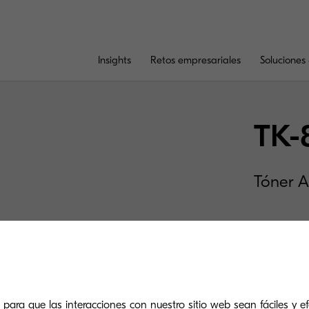
Insights
Retos empresariales
Soluciones 
TK-
Tóner A
 para que las interacciones con nuestro sitio web sean fáciles y efe