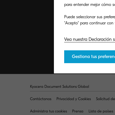
para entender mejor cómo se u
Puede seleccionar sus prefere
Vea nuestra Declaración s
Gestiona tus preferen
Kyocera Document Solutions Global
Contáctanos
Privacidad y Cookies
Solicitud d
Administra tus cookies
Prensa
Lista de países