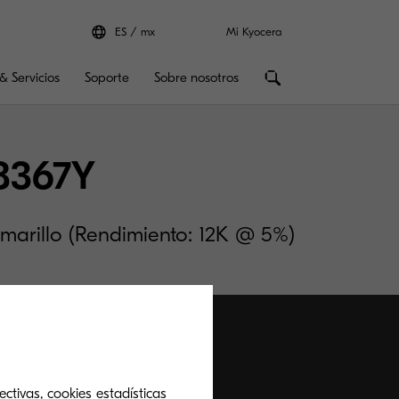
ES
mx
Mi Kyocera
& Servicios
Soporte
Sobre nosotros
8367Y
marillo (Rendimiento: 12K @ 5%)
ctivas, cookies estadísticas