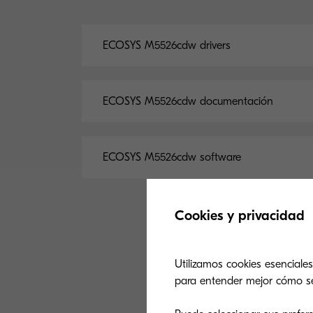
ECOSYS M5526cdw drivers
ECOSYS M5526cdw documentación
ECOSYS M5526cdw software
Cookies y privacidad
Utilizamos cookies esenciales
para entender mejor cómo se u