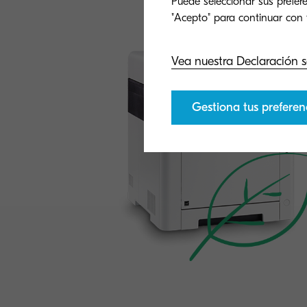
Puede seleccionar sus prefere
General
Ge
Vea nuestra Declaración s
Gestiona tus preferen