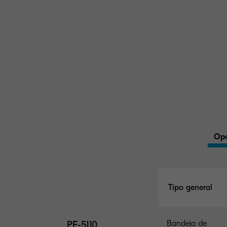
Opc
Tipo general
PF-5110
Bandeja de