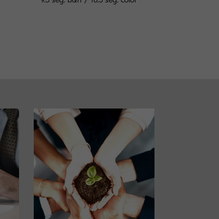
9.5 seg. b&n / 10.5 seg. color