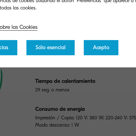
ncias de cookies utilizando el botón "Preferencias" que aparece a 
stión del papel
Impresión
Copia
Esc
Tipo general
obre las Cookies
A4 COLOR MFP (Hasta 8.5" x 14")
cias
Sólo esencial
Acepto
Velocidad del motor
27 ppm b&n / 27 ppm color
Tiempo de calentamiento
29 seg. o menos
Consumo de energía
Impresión / Copia: 120 V: 380 W; 220-240 V: 37
Modo descanso: 1 W