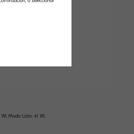
continuación, o seleccionar
aneado
Fax
5 W; Modo Listo: 41 W,