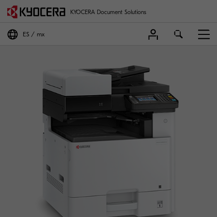
KYOCERA Document Solutions
ES
mx