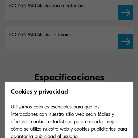
ECOSYS M8124cidn documentación
ECOSYS M8124cidn software
Especificaciones
principales
Cookies y privacidad
Utilizamos cookies esenciales para que las
General
interacciones con nuestro sitio web sean fáciles y
efectivas, cookies estadísticas para entender mejor
cómo se utiliza nuestra web y cookies publicitarias para
adaptar la publicidad al usuario.