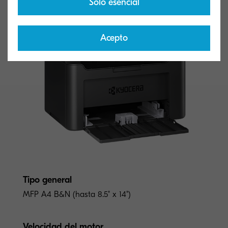
Sólo esencial
Acepto
Tipo general
MFP A4 B&N (hasta 8.5" x 14")
Velocidad del motor