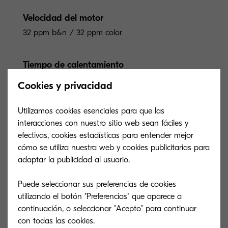
Velocidad del motor
32 ppm b&n / 32 ppm color
Tiempo de calentamiento
20 seg. o menos
Cookies y privacidad
Consumo de energía
Utilizamos cookies esenciales para que las
interacciones con nuestro sitio web sean fáciles y
Imprimiendo/Copiando: 120V: 531/531 W;
efectivas, cookies estadísticas para entender mejor
220-240V: 497/497 W; Lista: 69W,
cómo se utiliza nuestra web y cookies publicitarias para
Reposo: 0.5W
adaptar la publicidad al usuario.
Puede seleccionar sus preferencias de cookies
utilizando el botón "Preferencias" que aparece a
continuación, o seleccionar "Acepto" para continuar