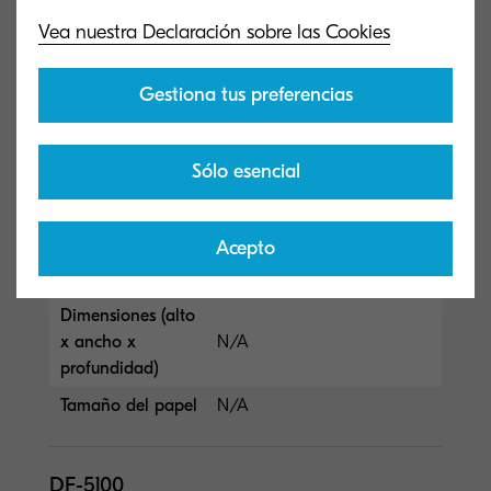
Opciones y consumibles
Vea nuestra Declaración sobre las Cookies
Opciones de gestión del papel
Gestiona tus preferencias
AK-5100
Sólo esencial
Tipo general
Kit de accesorios para DF-
5110 / DF-5120 / MT-5100
Acepto
Capacidad (hojas)
N/A
Dimensiones (alto
x ancho x
N/A
profundidad)
Tamaño del papel
N/A
DF-5100