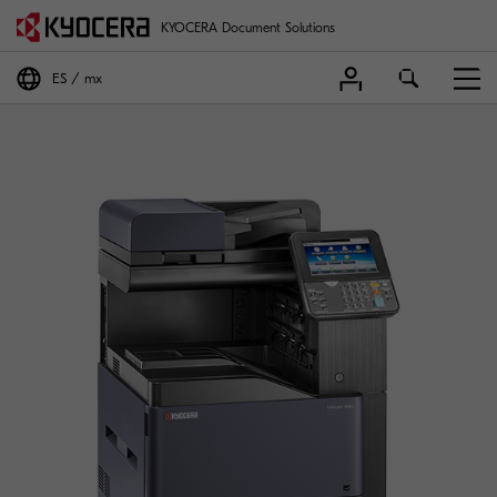
KYOCERA Document Solutions
ES
mx