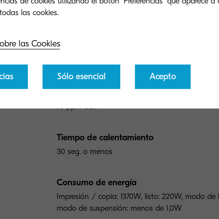
ncias de cookies utilizando el botón "Preferencias" que aparece a 
stión del papel
Impresión
Copia
Esc
obre las Cookies
Tipo general
A3 B&N MFP (hasta 12" x 18")
cias
Sólo esencial
Acepto
Velocidad del motor
70 ppm b&n
Tiempo de calentamiento
30 seg. o menos
Consumo de energía
Impresión / copia: 1370W, listo: 220W, modo de
modo de suspensión: menos de 1,0W