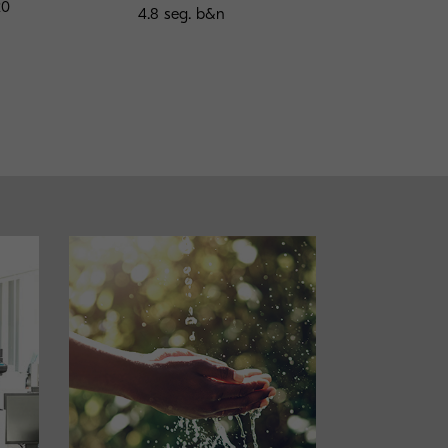
20
4.8 seg. b&n