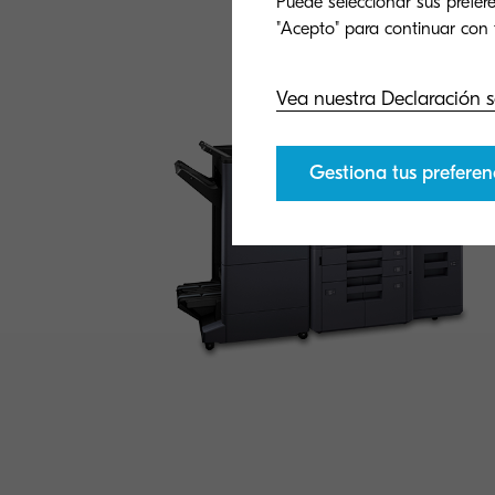
Puede seleccionar sus prefere
General
Ge
Vea nuestra Declaración s
Gestiona tus preferen