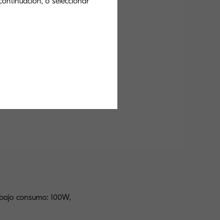
continuación, o seleccionar
aneado
Fax
 bajo consumo: 100W,