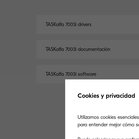
TASKalfa 7003i drivers
TASKalfa 7003i documentación
TASKalfa 7003i software
Cookies y privacidad
Utilizamos cookies esenciales
para entender mejor cómo se u