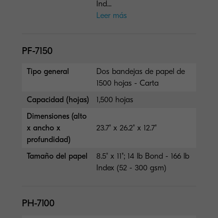
Ind...
Leer más
PF-7150
Tipo general
Dos bandejas de papel de
1500 hojas - Carta
Capacidad (hojas)
1,500 hojas
Dimensiones (alto
x ancho x
23.7" x 26.2" x 12.7"
profundidad)
Tamaño del papel
8.5" x 11"; 14 lb Bond - 166 lb
Index (52 - 300 gsm)
PH-7100