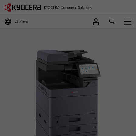
KYOCERA Document Solutions
ES
mx