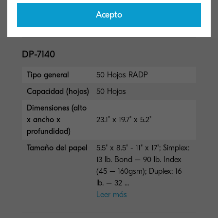
Bond - 166 lb Index (52 -
Acepto
300 gsm)
DP-7140
Tipo general
50 Hojas RADP
Capacidad (hojas)
50 Hojas
Dimensiones (alto
x ancho x
23.1" x 19.7" x 5.2"
profundidad)
Tamaño del papel
5.5" x 8.5" - 11" x 17"; Simplex:
13 lb. Bond – 90 lb. Index
(45 – 160gsm); Duplex: 16
lb. – 32 ...
Leer más