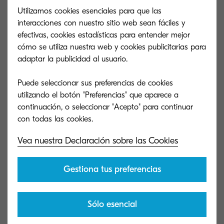
Dimensiones (alto
Utilizamos cookies esenciales para que las
x ancho x
21.6" x 24.4" x 41.3"
interacciones con nuestro sitio web sean fáciles y
profundidad)
efectivas, cookies estadísticas para entender mejor
cómo se utiliza nuestra web y cookies publicitarias para
Tamaño del papel
5.5" x 8.5" - 12" x 18"; 14 lb
adaptar la publicidad al usuario.
Bond - 166 lb Index (52 -
300 gsm)
Puede seleccionar sus preferencias de cookies
utilizando el botón "Preferencias" que aparece a
continuación, o seleccionar "Acepto" para continuar
DF-7140
Tipo general
Finalizador de 4,000 hojas (
Vea nuestra Declaración sobre las Cookies
Grapa 65 hojas)
Capacidad (hojas)
4,000 hojas
Gestiona tus preferencias
Dimensiones (alto
x ancho x
29" x 26" x 42"
profundidad)
Sólo esencial
Tamaño del papel
5.5" x 8.5" - 12" x 18"; 14 lb