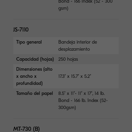
Bond - 166 Index (52 - 300
gsm)
JS-7110
Tipo general
Bandeja interior de
desplazamiento
Capacidad (hojas)
250 hojas
Dimensiones (alto
x ancho x
17.3" x 15.7" x 5.2"
profundidad)
Tamaño del papel
8.5" x 11"- 11" x 17", 14 lb.
Bond - 166 lb. Index (52-
300gsm)
MT-730 (B)