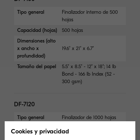
Tipo general
Finalizador interno de 500
hojas
Capacidad (hojas)
500 hojas
Dimensiones (alto
x ancho x
19.6" x 21" x 6.7"
profundidad)
Tamaño del papel
5.5" x 8.5" - 12" x 18"; 14 lb
Bond - 166 lb Index (52 -
300 gsm)
DF-7120
Tipo general
Finalizador de 1000 hojas
(Grapa de 50 hojas)
Cookies y privacidad
Capacidad (hojas)
1,000 hojas