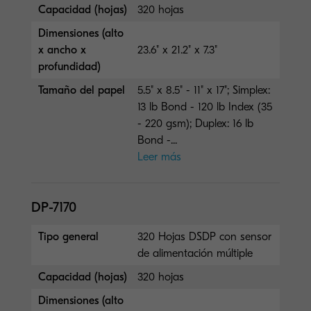
Capacidad (hojas)
320 hojas
Dimensiones (alto
x ancho x
23.6" x 21.2" x 7.3"
profundidad)
Tamaño del papel
5.5" x 8.5" - 11" x 17"; Simplex:
13 lb Bond - 120 lb Index (35
- 220 gsm); Duplex: 16 lb
Bond -...
Leer más
DP-7170
Tipo general
320 Hojas DSDP con sensor
de alimentación múltiple
Capacidad (hojas)
320 hojas
Dimensiones (alto