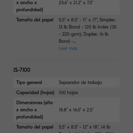
x ancho x
23.6" x 21.2" x 7.3"
profundidad)
Tamaño del papel
5.5" x 8.5" - 11" x 17"; Simplex:
13 lb Bond - 120 lb Index (35
- 220 gsm); Duplex: 16 lb
Bond -...
Leer más
JS-7100
Tipo general
Separador de trabajo
Capacidad (hojas)
100 hojas
Dimensiones (alto
x ancho x
18.8" x 16.5" x 2.5"
profundidad)
Tamaño del papel
5.5" x 8.5" - 12" x 18", 14 lb