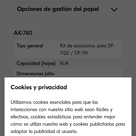
Opciones de gestión del papel
AK-740
Tipo general
Kit de accesorios para DF-
7120 / DF-791
Capacidad (hojas)
N/A
Dimensiones (alto
x ancho x
N/A
Cookies y privacidad
profundidad)
Tamaño del papel
N/A
Utilizamos cookies esenciales para que las
interacciones con nuestro sitio web sean fáciles y
efectivas, cookies estadísticas para entender mejor
DF-7120
cómo se utiliza nuestra web y cookies publicitarias para
adaptar la publicidad al usuario.
Tipo general
Finalizador de 1000 hojas