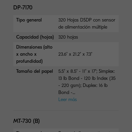
DP-7170
Tipo general
320 Hojas DSDP con sensor
de alimentación múltiple
Capacidad (hojas)
320 hojas
Dimensiones (alto
x ancho x
23.6" x 21.2" x 7.3"
profundidad)
Tamaño del papel
5.5" x 8.5" - 11" x 17"; Simplex:
13 lb Bond - 120 lb Index (35
- 220 gsm); Duplex: 16 lb
Bond -...
Leer más
MT-730 (B)