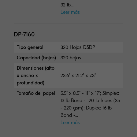
32 lb...
Leer más
DP-7160
Tipo general
320 Hojas DSDP
Capacidad (hojas)
320 hojas
Dimensiones (alto
x ancho x
23.6" x 21.2" x 7.3"
profundidad)
Tamaño del papel
5.5" x 8.5" - 11" x 17"; Simplex:
13 lb Bond - 120 lb Index (35
- 220 gsm); Duplex: 16 lb
Bond -...
Leer más