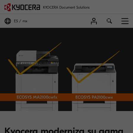
KYOCERA Document Solutions
ES
mx
Kyocera moderniza su gama