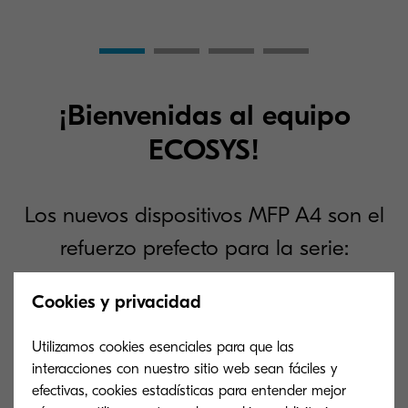
¡Bienvenidas al equipo
ECOSYS!
Los nuevos dispositivos MFP A4 son el
refuerzo prefecto para la serie:
Cookies y privacidad
ECOSYS MA2100cwfx
ECOSYS MA21
Utilizamos cookies esenciales para que las
interacciones con nuestro sitio web sean fáciles y
Un equipo multifunción intuitivo,
Un equipo multifu
efectivas, cookies estadísticas para entender mejor
económico y de calidad con inalámbrico.
económico y de 