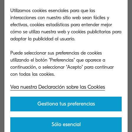
El legado de excelencia de
Utilizamos cookies esenciales para que las
Kyocera continúa
interacciones con nuestro sitio web sean fáciles y
efectivas, cookies estadísticas para entender mejor
cómo se utiliza nuestra web y cookies publicitarias para
La gama ECOSYS MA4000cifx Color
adaptar la publicidad al usuario.
Series incluye 2 impresoras y 4 MFP
Puede seleccionar sus preferencias de cookies
diseñadas para hacer frente a los
utilizando el botón "Preferencias" que aparece a
continuación, o seleccionar "Acepto" para continuar
desafíos empresariales actuales.
Vea nuestra Declaración sobre las Cookies
ECOSYS MA4000cifx
ECOSYS MA40
Gestiona tus preferencias
Cumple los plazos fácilmente gracias a la
Trabaja desde cu
gran fiabilidad y productividad de esta
dispositivo mult
Sólo esencial
MFP.
respetuoso con 