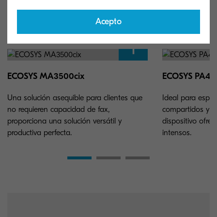
Acepto
ECOSYS MA3500cix
ECOSYS PA40
Una solución asequible para clientes que
Ideal para espac
no requieren capacidad de fax,
compartidos y of
proporciona una solución versátil y
dispositivo ofre
productiva perfecta.
intensos.