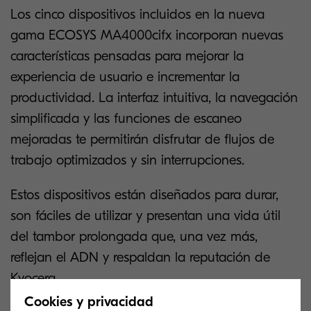
Los cinco dispositivos incluidos en la nueva
gama ECOSYS MA4000cifx incorporan nuevas
características pensadas para mejorar la
experiencia de usuario e incrementar la
productividad. La interfaz intuitiva, la navegación
simplificada y las funciones de escaneo
mejoradas te permitirán disfrutar de flujos de
trabajo optimizados y sin interrupciones.
Estos dispositivos están diseñados para durar,
son fáciles de utilizar y presentan una vida útil
del tambor prolongada que, una vez más,
reflejan el ADN y respaldan la reputación de
Kyocera.
Cookies y privacidad