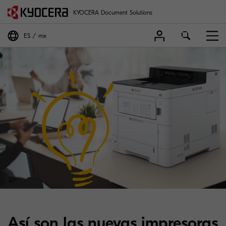
KYOCERA Document Solutions
ES
mx
Así son las nuevas impresoras