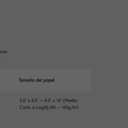
ones
Tamaño del papel
5.5" x 8.5" – 8.5" x 14" (Media
Carta a Legal)/60 – 163g/m2