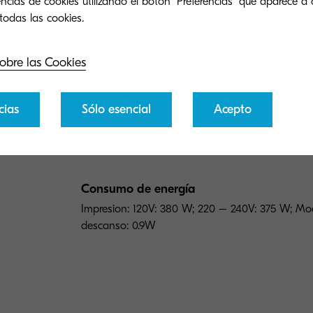
ncias de cookies utilizando el botón "Preferencias" que aparece a 
IMPRESORA A4 COLOR (Hasta 8.5" x 14")
Velocidad del motor
obre las Cookies
27 ppm b&n / 27 ppm color
cias
Sólo esencial
Acepto
Tiempo de calentamiento
29 seg. o menos
Consumo de energía
Impresion: 120V: 380 W; 220 – 240V: 375 W; Mo
descanso: 0.9W