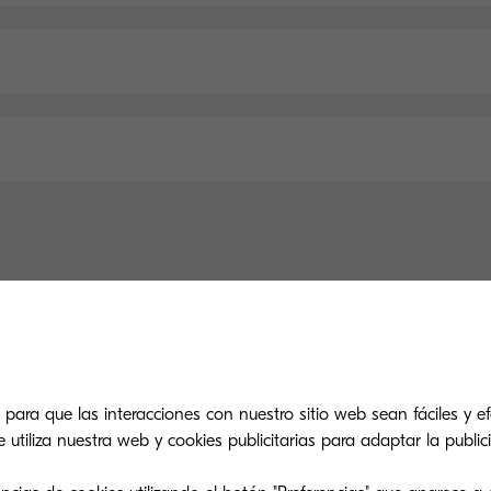
Especificaciones principales
General
Gestión del papel
Impresión
 para que las interacciones con nuestro sitio web sean fáciles y efe
tiliza nuestra web y cookies publicitarias para adaptar la publici
Tipo general