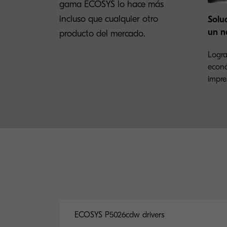
gama ECOSYS lo hace más
incluso que cualquier otro
Solu
un n
producto del mercado.
Logra
econó
impre
ECOSYS P5026cdw drivers