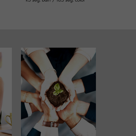
9.5 seg. b&n / 10.5 seg. color