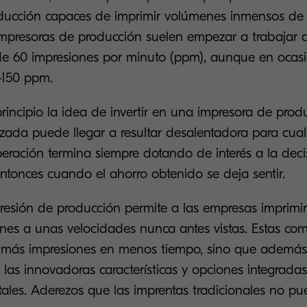
oducción capaces de imprimir volúmenes inmensos de 
impresoras de producción suelen empezar a trabajar 
e 60 impresiones por minuto (ppm), aunque en ocasi
0-150 ppm.
incipio la idea de invertir en una impresora de prod
zada puede llegar a resultar desalentadora para cual
operación termina siempre dotando de interés a la dec
entonces cuando el ahorro obtenido se deja sentir.
presión de producción permite a las empresas imprimir
es a unas velocidades nunca antes vistas. Estas co
r más impresiones en menos tiempo, sino que además
 las innovadoras características y opciones integradas
itales. Aderezos que las imprentas tradicionales no pu