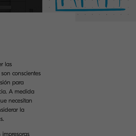
r las
 son conscientes
esión para
ncia. A medida
ue necesitan
iderar la
s.
n impresoras