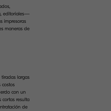
ados,
g, editoriales—
as impresoras
res maneras de
 tiradas largas
s costos
uerdo con un
 cortas resulta
tratación de