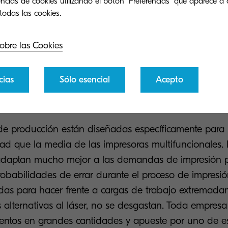
ncias de cookies utilizando el botón "Preferencias" que aparece a 
 vistas.
obre las Cookies
cias
Sólo esencial
Acepto
 más en menos tiempo
de producción están diseñadas específicamente para
ad que la media de las impresoras multifuncionales. 
 adaptan mucho mejor a las demandas de impresión p
obabilidades de errar durante el proceso de impresió
s para hacer frente a cargas de trabajo extremadam
s alternativas al láser, no se desgastan. Toda empresa
ntos en grandes cantidades y apueste por uno de est