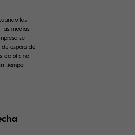
 cuando las
 las medias
empresa se
s de espera de
s de oficina
un tiempo
echa