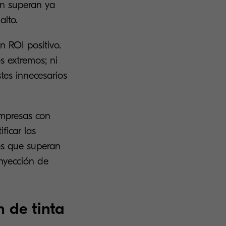
ón superan ya
alto.
 ROI positivo.
s extremos; ni
tes innecesarios
empresas con
ficar las
es que superan
inyección de
 de tinta