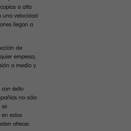
copias a alta
a una velocidad
ones llegan a
ucción de
quier empresa,
isión a medio y
 con éxito
mpañías no sólo
 se
 en estos
eden ofrecer.