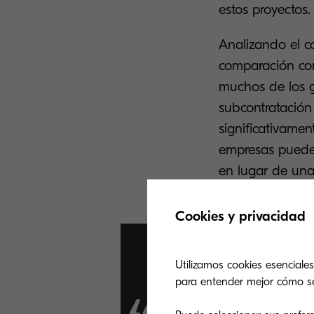
estos proyectos.
Analizando el c
comparación con
muchos de los g
subcontratació
significativamen
empresas pueden
en lugar de una
Cookies y privacidad
Utilizamos cookies esenciales
para entender mejor cómo se u
El cambio 