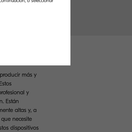
continuación, o seleccionar
 producir más y
Estos
rofesional y
n. Están
ente altas y, a
 que necesite
os dispositivos