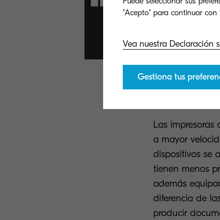
Puede seleccionar sus prefere
nunca antes
Vea nuestra Declaración s
Gestiona tus preferen
Producir
Las impresoras 
a mayor velocid
dispositivos se
tienen menos pr
además equipada
diferencia de la
producir docume