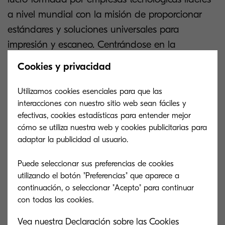
a nivel mundial con la misión de proporcionar
estándares y soluciones universales para
impresión y escaneo. Centrándose en la
movilidad y las tendencias modernas de
Cookies y privacidad
productividad, la tecnología Mopria se utiliza
para permitir a los usuarios interactuar de forma
Utilizamos cookies esenciales para que las
interacciones con nuestro sitio web sean fáciles y
intuitiva y fluida con una impresora, un equipo
efectivas, cookies estadísticas para entender mejor
multifunción o un escáner, independientemente
cómo se utiliza nuestra web y cookies publicitarias para
de la marca. Actualmente hay más de 120
adaptar la publicidad al usuario.
millones de impresoras certificadas Mopria de 24
Puede seleccionar sus preferencias de cookies
empresas de impresión con más de 9500
utilizando el botón "Preferencias" que aparece a
modelos de impresoras certificadas.
continuación, o seleccionar "Acepto" para continuar
Vea nuestra Declaración sobre las Cookies