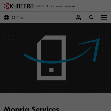
KYOCERA Document Solutions
ES
mx
Mopria Services