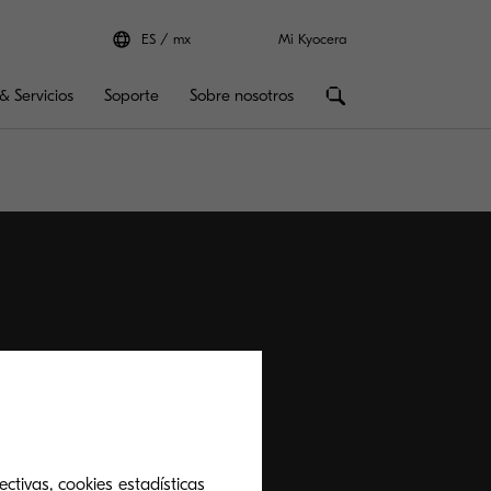
ES
mx
Mi Kyocera
& Servicios
Soporte
Sobre nosotros
ctivas, cookies estadísticas