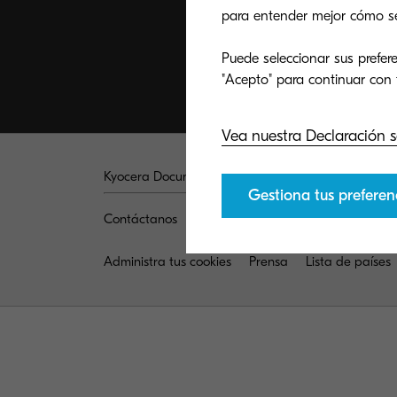
para entender mejor cómo se u
Puede seleccionar sus prefere
Vea nuestra Declaración s
Kyocera Document Solutions Global
Gestiona tus preferen
Contáctanos
Privacidad y Cookies
Solicitud d
Administra tus cookies
Prensa
Lista de países