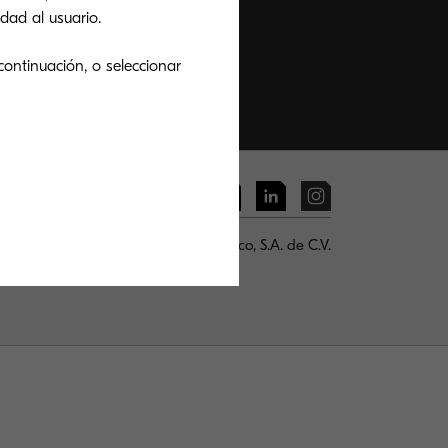
dad al usuario.
continuación, o seleccionar
 KYOCERA Document Solutions México, S.A. de C.V.