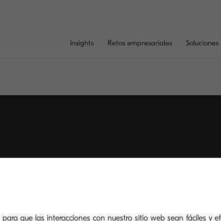
Insights
Retos empresariales
Soluciones 
 para que las interacciones con nuestro sitio web sean fáciles y efe