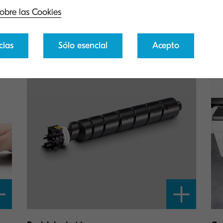
cómo podemos ofrecerte asistencia para tu
obre las Cookies
Kyocera.
cias
Sólo esencial
Acepto