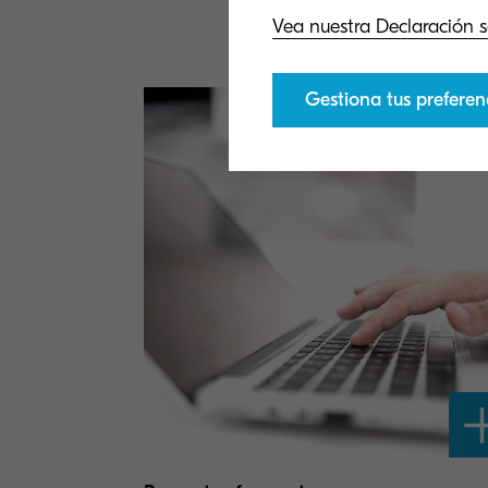
Explora 
Vea nuestra Declaración s
Gestiona tus preferen