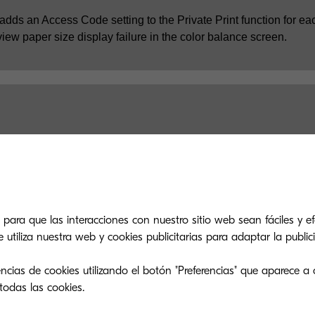
adds an Access Code setting to the Private Print function for 
iew paper size display failure in the color balance screen.
 para que las interacciones con nuestro sitio web sean fáciles y efe
 encuentras lo que estás busca
tiliza nuestra web y cookies publicitarias para adaptar la publici
ncias de cookies utilizando el botón "Preferencias" que aparece a 
po de soporte es tan eficiente como nuestra