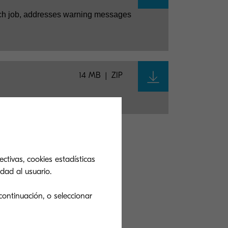
each job, addresses warning messages
14 MB
ZIP
ctivas, cookies estadísticas
ndo?
dad al usuario.
continuación, o seleccionar
s soluciones.