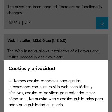
The driver has been updated. There are no functionality
changes.
169 MB
ZIP
Web Installer_
1.13.6.0.exe (1.13.6.0)
The Web Installer allows installation of all drivers and
utilities needed in one download.
17 MB
EXE
Cookies y privacidad
Utilizamos cookies esenciales para que las
MA6000ifx, MA5500ifx, MA4500ifx, MA4500ix WIA
interacciones con nuestro sitio web sean fáciles y
Driver (2.4.0401)
efectivas, cookies estadísticas para entender mejor
cómo se utiliza nuestra web y cookies publicitarias para
Kyocera WIA Driver
adaptar la publicidad al usuario.
12 MB
EXE