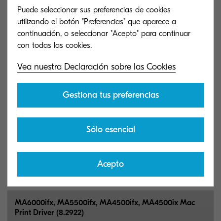
Puede seleccionar sus preferencias de cookies
utilizando el botón "Preferencias" que aparece a
MA6000ifx, MA5500ifx, MA4500ifx, MA4500ix PCl
continuación, o seleccionar "Acepto" para continuar
Print Driver (1.2)
Kyocera PCL Print Driver
Vea nuestra Declaración sobre las Cookies
9 MB
EXE
Gestiona tus preferencias
MA6000ifx, MA5500ifx, MA4500ifx, MA4500ix SANE
Driver (2.0.2806)
Sólo esencial
Kyocera SANE Driver
Acepto
14 MB
ZIP
MA6000ifx, MA5500ifx, MA4500ifx, MA4500ix Mac
Print Driver (8.2922)