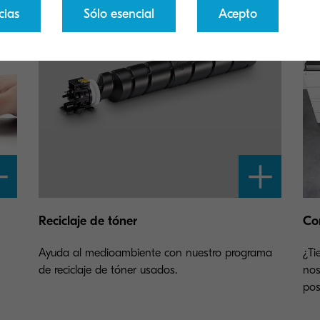
cias
Sólo esencial
Acepto
Reciclaje de tóner
Co
Ayuda al medioambiente con nuestro programa
¿Ti
de reciclaje de tóner usados.
nos
pos