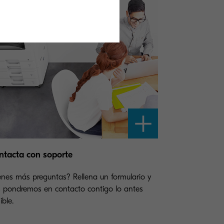
ntacta con soporte
enes más preguntas? Rellena un formulario y
 pondremos en contacto contigo lo antes
ible.