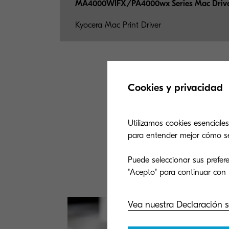
MA4000WIFX/PA4000wx Series Mac Driver
Kyocera Mac Print Driver
Cookies y privacidad
¿No
Utilizamos cookies esenciales
para entender mejor cómo se u
Nuestro equi
Explora 
Puede seleccionar sus prefere
Vea nuestra Declaración s