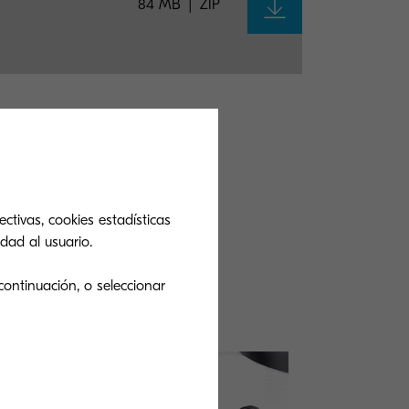
84 MB
ZIP
ndo?
ctivas, cookies estadísticas
dad al usuario.
s soluciones.
 producto
continuación, o seleccionar