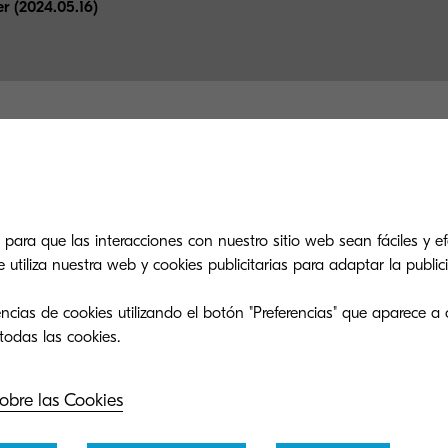
 (2024.05.16)
 encuentras lo que estás busca
 para que las interacciones con nuestro sitio web sean fáciles y efe
tiliza nuestra web y cookies publicitarias para adaptar la publici
po de soporte es tan eficiente como nuestra
cómo podemos ofrecerte asistencia para tu
ncias de cookies utilizando el botón "Preferencias" que aparece a 
Kyocera.
obre las Cookies