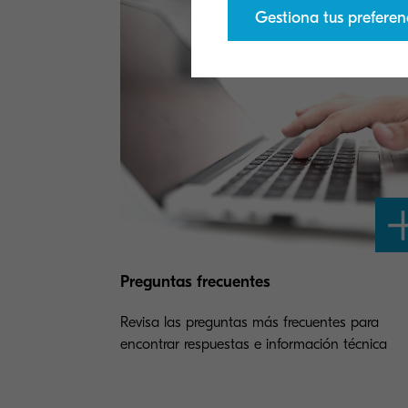
Gestiona tus preferen
Preguntas frecuentes
Revisa las preguntas más frecuentes para
encontrar respuestas e información técnica