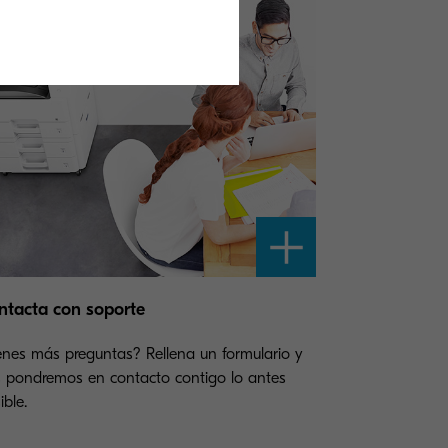
ntacta con soporte
enes más preguntas? Rellena un formulario y
 pondremos en contacto contigo lo antes
ible.