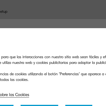
Setup
 encuentras lo que estás busca
 para que las interacciones con nuestro sitio web sean fáciles y efe
tiliza nuestra web y cookies publicitarias para adaptar la publici
po de soporte es tan eficiente como nuestra
cómo podemos ofrecerte asistencia para tu
ncias de cookies utilizando el botón "Preferencias" que aparece a 
Kyocera.
obre las Cookies