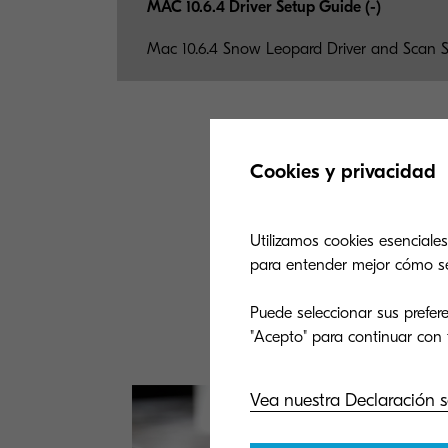
MAC 10.6.4 Driver Setup Guide (-)
Mac 10.6.4 Snow Leopard Driver and Scan 
Cookies y privacidad
¿No
Utilizamos cookies esenciales
para entender mejor cómo se u
Nuestro equi
Explora 
Puede seleccionar sus prefere
Vea nuestra Declaración s