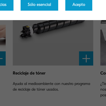
cias
Sólo esencial
Acepto
Reciclaje de tóner
Co
Ayuda al medioambiente con nuestro programa
¿Ti
de reciclaje de tóner usados.
nos
pos