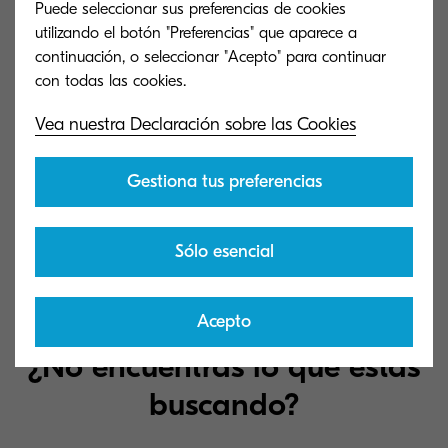
Puede seleccionar sus preferencias de cookies
MZ7001i/MZ7001ci Series Network Fax Driver
utilizando el botón "Preferencias" que aparece a
(7.2.2906)
continuación, o seleccionar "Acepto" para continuar
Kyocera Network Fax Driver
Vea nuestra Declaración sobre las Cookies
91 MB
EXE
Gestiona tus preferencias
MAC 10.6.4 Driver Setup Guide (-)
Mac 10.6.4 Snow Leopard Driver and Scan Setup
Sólo esencial
1 MB
PDF
Acepto
¿No encuentras lo que estás
buscando?