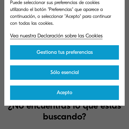
Puede seleccionar sus preferencias de cookies
MZ7001i/MZ7001ci Series Network Fax Driver
utilizando el botón "Preferencias" que aparece a
(7.2.2906)
continuación, o seleccionar "Acepto" para continuar
Kyocera Network Fax Driver
Vea nuestra Declaración sobre las Cookies
91 MB
EXE
Gestiona tus preferencias
MAC 10.6.4 Driver Setup Guide (-)
Mac 10.6.4 Snow Leopard Driver and Scan Setup
Sólo esencial
1 MB
PDF
Acepto
¿No encuentras lo que estás
buscando?