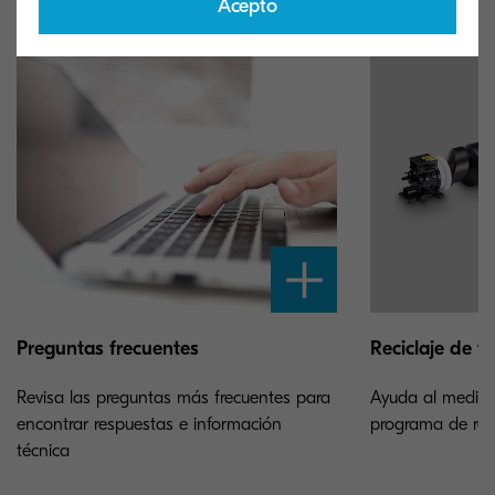
Acepto
Preguntas frecuentes
Reciclaje de t
Revisa las preguntas más frecuentes para
Ayuda al medioa
encontrar respuestas e información
programa de reci
técnica