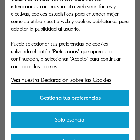
Kyocera XPS print driver (v5.1.1708)
interacciones con nuestro sitio web sean fáciles y
efectivas, cookies estadísticas para entender mejor
Latest Kyocera Multi Model XPS print driver
cómo se utiliza nuestra web y cookies publicitarias para
adaptar la publicidad al usuario.
95 MB
ZIP
Puede seleccionar sus preferencias de cookies
utilizando el botón "Preferencias" que aparece a
¿No encuentras lo que estás
continuación, o seleccionar "Acepto" para continuar
buscando?
Vea nuestra Declaración sobre las Cookies
Nuestro equipo de soporte es tan
Gestiona tus preferencias
eficiente como nuestras soluciones.
Explora cómo podemos ofrecerte
Sólo esencial
asistencia para tu producto Kyocera.