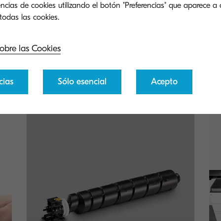
ncias de cookies utilizando el botón "Preferencias" que aparece a 
 encuentras lo que estás busca
obre las Cookies
po de soporte es tan eficiente como nuestra
cómo podemos ofrecerte asistencia para tu
cias
Sólo esencial
Acepto
Kyocera.