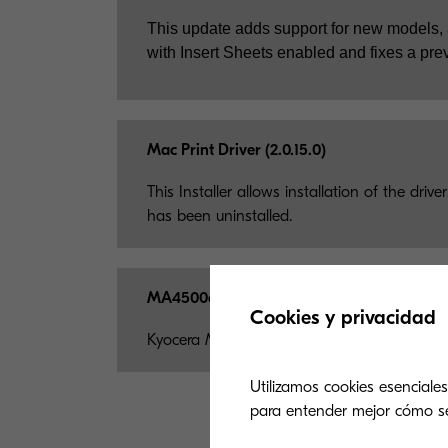
This update adds support for new models, 
with Insert Sheets enabled and fixes a prev
Mac Print Driver (2.0.15.0)
This Installer allows installation of the dr
has been uninstalled.
MA4500ci/MA4000cifx/PA4500ci Series Ma
Cookies y privacidad
Kyocera Mac Print Driver
Utilizamos cookies esenciales
para entender mejor cómo se u