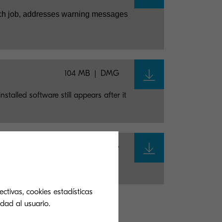
each job, addresses warning messages
104 MB
DMG
stalled software still appears after it
15 MB
DMG
ctivas, cookies estadísticas
dad al usuario.