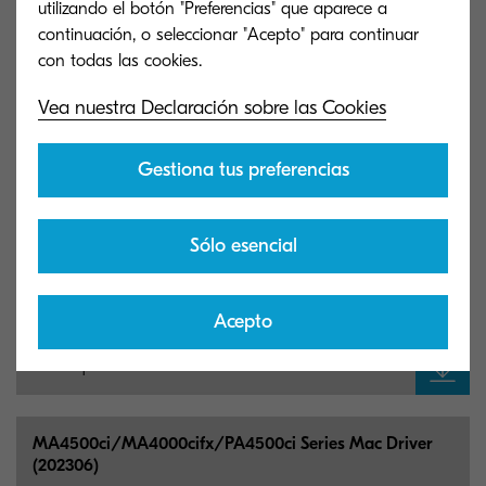
utilizando el botón "Preferencias" que aparece a
continuación, o seleccionar "Acepto" para continuar
MA4500ci/MA4000cifx/PA4500ci Series KPDL Driver
(8.2205)
Vea nuestra Declaración sobre las Cookies
Kyocera KPDL Print Driver
Gestiona tus preferencias
10 MB
EXE
Sólo esencial
MA4500ci/MA4000cifx/PA4500ci Series PCL Driver
(1.4)
Acepto
Kyocera PCL Print Driver
9 MB
EXE
MA4500ci/MA4000cifx/PA4500ci Series Mac Driver
(202306)