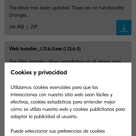
The driver has been updated. There are no functionality
changes.
169 MB
ZIP
Web Installer_
1.13.6.0.exe (1.13.6.0)
The Web Installer allows installation of all drivers and
utilities needed in one download.
Cookies y privacidad
17 MB
EXE
Utilizamos cookies esenciales para que las
interacciones con nuestro sitio web sean fáciles y
efectivas, cookies estadísticas para entender mejor
MA4500ci/MA4000cifx/PA4500ci Series KX Driver
(8.2.2819)
cómo se utiliza nuestra web y cookies publicitarias para
adaptar la publicidad al usuario.
Kyocera KX Print Driver
Puede seleccionar sus preferencias de cookies
97 MB
EXE