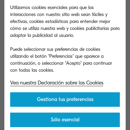
asistencia para tu producto Kyocera.
Utilizamos cookies esenciales para que las
interacciones con nuestro sitio web sean fáciles y
efectivas, cookies estadísticas para entender mejor
cómo se utiliza nuestra web y cookies publicitarias para
adaptar la publicidad al usuario.
Puede seleccionar sus preferencias de cookies
utilizando el botón "Preferencias" que aparece a
continuación, o seleccionar "Acepto" para continuar
Vea nuestra Declaración sobre las Cookies
Gestiona tus preferencias
Preguntas frecuentes
Reciclaje de t
Sólo esencial
Revisa las preguntas más frecuentes para
Ayuda al medioa
encontrar respuestas e información
programa de reci