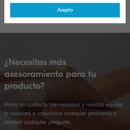
técnica
Acepto
¿Necesitas más
asesoramiento para tu
producto?
Ponte en contacto con nosotros y nuestro equipo
te ayudará a solucionar cualquier problema o
resolver cualquier pregunta.