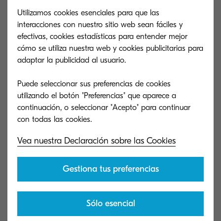
asistencia para tu producto Kyocera.
Utilizamos cookies esenciales para que las
interacciones con nuestro sitio web sean fáciles y
efectivas, cookies estadísticas para entender mejor
cómo se utiliza nuestra web y cookies publicitarias para
adaptar la publicidad al usuario.
Puede seleccionar sus preferencias de cookies
utilizando el botón "Preferencias" que aparece a
continuación, o seleccionar "Acepto" para continuar
Vea nuestra Declaración sobre las Cookies
Gestiona tus preferencias
Preguntas frecuentes
Reciclaje de t
Sólo esencial
Revisa las preguntas más frecuentes para
Ayuda al medioa
encontrar respuestas e información
programa de reci