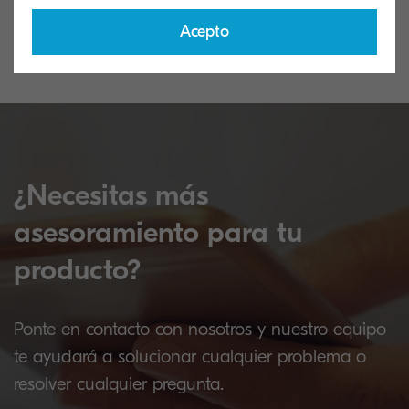
técnica
Acepto
¿Necesitas más
asesoramiento para tu
producto?
Ponte en contacto con nosotros y nuestro equipo
te ayudará a solucionar cualquier problema o
resolver cualquier pregunta.