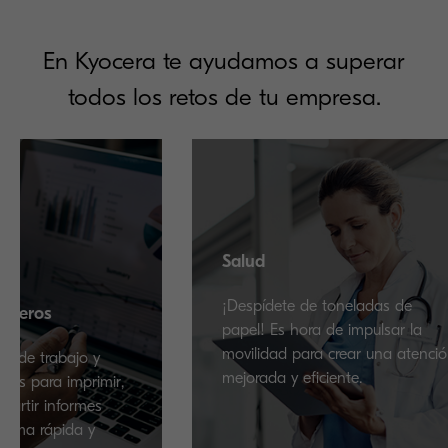
En Kyocera te ayudamos a superar
todos los retos de tu empresa.
Salud
¡Despídete de toneladas de
papel! Es hora de impulsar la
movilidad para crear una atención
ajo y
mejorada y eficiente.
imprimir,
ormes
da y