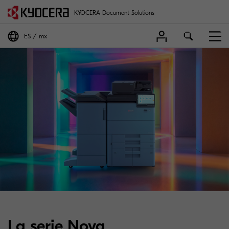
KYOCERA Document Solutions
ES
mx
La serie Nova