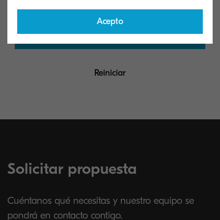
Mexico
Acepto
Enviar
Latin America
Other
Reiniciar
Solicitar propuesta
Cuéntanos qué necesitas y nuestro equipo se
pondrá en contacto contigo.