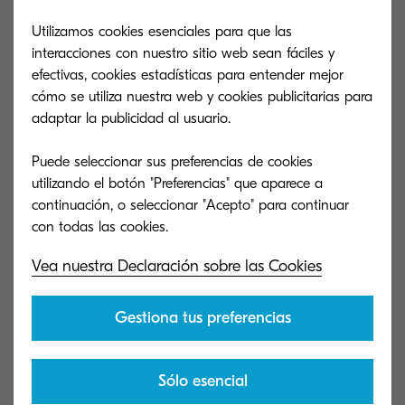
Utilizamos cookies esenciales para que las
interacciones con nuestro sitio web sean fáciles y
Teléfono:
efectivas, cookies estadísticas para entender mejor
cómo se utiliza nuestra web y cookies publicitarias para
adaptar la publicidad al usuario.
País:
Puede seleccionar sus preferencias de cookies
Seleccione uno
utilizando el botón "Preferencias" que aparece a
continuación, o seleccionar "Acepto" para continuar
United States
Código Postal:
Vea nuestra Declaración sobre las Cookies
Brazil
Gestiona tus preferencias
Canada
Chile
Sólo esencial
Mensaje: