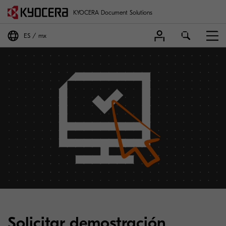
KYOCERA Document Solutions
ES
mx
Solicitar demostración