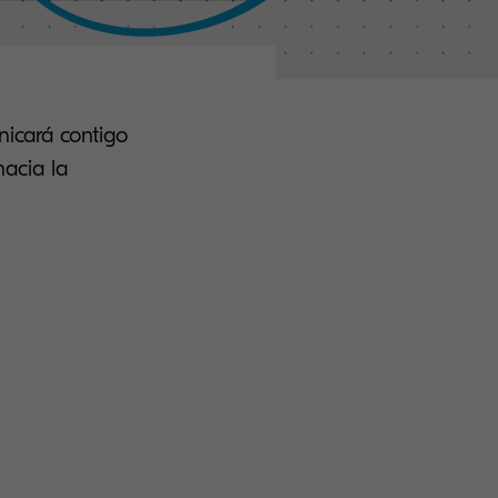
icará contigo
hacia la