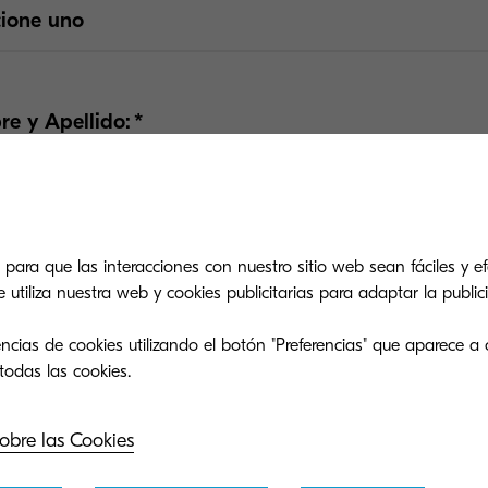
cione uno
icite una propuesta
e y Apellido:
añía:
 para que las interacciones con nuestro sitio web sean fáciles y efe
tiliza nuestra web y cookies publicitarias para adaptar la publici
o electrónico:
ncias de cookies utilizando el botón "Preferencias" que aparece a 
ono:
obre las Cookies