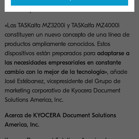
productividad y permiten que las cosas salgan
bien a la primera.
«Las TASKalfa MZ3200i y TASKalfa MZ4000i
constituyen un nuevo concepto de una línea de
productos ampliamente conocidos. Estos
dispositivos están preparados para
adaptarse a
las necesidades empresariales en constante
cambio con lo mejor de la tecnología
», añade
José Estébanez, vicepresidente del Grupo de
marketing corporativo de Kyocera Document
Solutions America, Inc.
Acerca de KYOCERA Document Solutions
America, Inc.