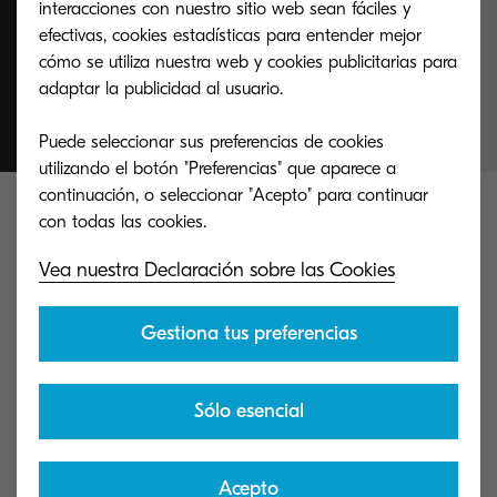
interacciones con nuestro sitio web sean fáciles y
una tecnología
efectivas, cookies estadísticas para entender mejor
cómo se utiliza nuestra web y cookies publicitarias para
excepcional".
adaptar la publicidad al usuario.
Puede seleccionar sus preferencias de cookies
utilizando el botón "Preferencias" que aparece a
continuación, o seleccionar "Acepto" para continuar
Las
TASKalfa MZ3200i
y
TASKalfa
MZ4000i
ofrecen
velocidades de impresión de
Vea nuestra Declaración sobre las Cookies
32 páginas por minuto y 40 páginas por minuto
respectivamente.
Con
velocidades de escaneo
Gestiona tus preferencias
de hasta 200 ipm, un procesador de
documentos ultrarrápido (DP-7170 DSDP)
y la
Sólo esencial
capacidad de
almacenar hasta 320 originales a
la vez
, estos dispositivos impulsan la
Acepto