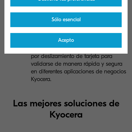
Office 365.
Función simplificada de indexación y
Sólo esencial
búsqueda para acceder con facilidad
a sus documentos en SharePoint.
Acepto
Inicio de sesión único y autenticación
por deslizamiento de tarjeta para
validarse de manera rápida y segura
en diferentes aplicaciones de negocios
Kyocera.
Las mejores soluciones de
Kyocera