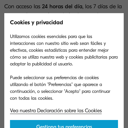
Con acceso las
24 horas del día
, los 7 días de la
semana, los usuarios autorizados pueden
Cookies y privacidad
navegar por su biblioteca de documentos desde
cualquier PC en red, simplificando y
Utilizamos cookies esenciales para que las
automatizando la experiencia de
compartir
interacciones con nuestro sitio web sean fáciles y
documentos.
efectivas, cookies estadísticas para entender mejor
cómo se utiliza nuestra web y cookies publicitarias para
Escanee a instalaciones de MS
adaptar la publicidad al usuario.
SharePoint y OneDrive for Business e
imprima desde ellas.
Puede seleccionar sus preferencias de cookies
utilizando el botón "Preferencias" que aparece a
Escanee y envíe e-mails desde
continuación, o seleccionar "Acepto" para continuar
instalaciones de MS Exchange.
Vea nuestra Declaración sobre las Cookies
Cien por ciento compatible con las
versiones on-line de SharePoint,
Exchange y OneDrive for Business de
Gestiona tus preferencias