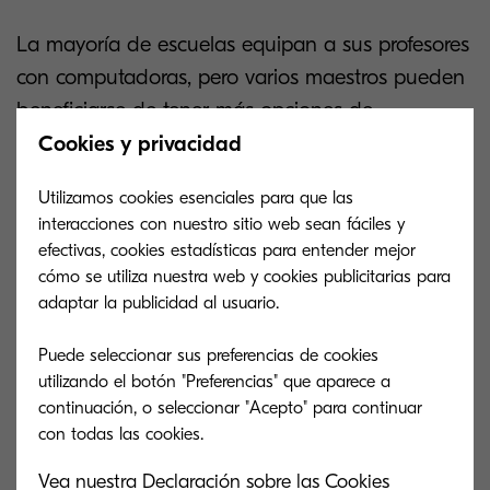
La mayoría de escuelas equipan a sus profesores
con computadoras, pero varios maestros pueden
beneficiarse de tener más opciones de
dispositivos.
Cookies y privacidad
Tener un smartphone o tablet a la mano
, donde
Utilizamos cookies esenciales para que las
interacciones con nuestro sitio web sean fáciles y
se pueda checar información y actualizaciones
efectivas, cookies estadísticas para entender mejor
mientras trabajan en las aulas, podría reducir el
cómo se utiliza nuestra web y cookies publicitarias para
tiempo de papeleo. Además, mejora la toma de
adaptar la publicidad al usuario.
notas y asegurar más tiempo personalizado con
Puede seleccionar sus preferencias de cookies
los estudiantes.
utilizando el botón "Preferencias" que aparece a
continuación, o seleccionar "Acepto" para continuar
Invierte en tecnología de
Vea nuestra Declaración sobre las Cookies