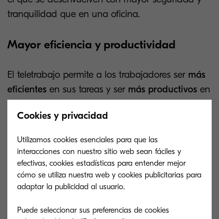
tranquilidad que en una oficina.
Mayor eficiencia y productividad
El teletrabajo permite a los trabajadores ser
más
eficientes
en sus tareas y ser
más productivos
en
el trabajo, dado que dedican cada minuto que
Cookies y privacidad
están trabajando a alcanzar sus objetivos.
Utilizamos cookies esenciales para que las
En el caso de la oficina, en muchas ocasiones
interacciones con nuestro sitio web sean fáciles y
existen distracciones que desvían la atención del
efectivas, cookies estadísticas para entender mejor
trabajador y afectan a la concentración y a la
cómo se utiliza nuestra web y cookies publicitarias para
capacidad de alcanzar objetivos en los plazos
adaptar la publicidad al usuario.
estipulados.
Puede seleccionar sus preferencias de cookies