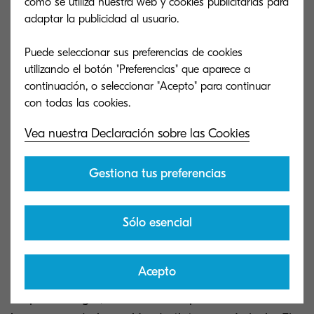
cómo se utiliza nuestra web y cookies publicitarias para
adaptar la publicidad al usuario.
Ventajas de la impresora de
Puede seleccionar sus preferencias de cookies
utilizando el botón "Preferencias" que aparece a
inyección de tinta
continuación, o seleccionar "Acepto" para continuar
Al comienzo del artículo, hemos indicado que
Vea nuestra Declaración sobre las Cookies
estos equipos son ideales para su uso en el
hogar. Esto, se debe a sus características, que
Gestiona tus preferencias
suponen ciertas ventajas a los usuarios en el
ámbito doméstico.
Sólo esencial
Costo
Acepto
En primer lugar, el costo de impresión de las